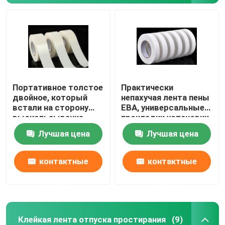
Портативное толстое
Практически
двойное, который
непахучая лента пены
встали на сторону
ЕВА, универсальные
выскальзывание
прокладки установки
ленты пены
пены
Лучшая цена
Лучшая цена
погодостойкое анти-
контактные
контактные
данные
данные
Клейкая лента отпуска простирания
(9)