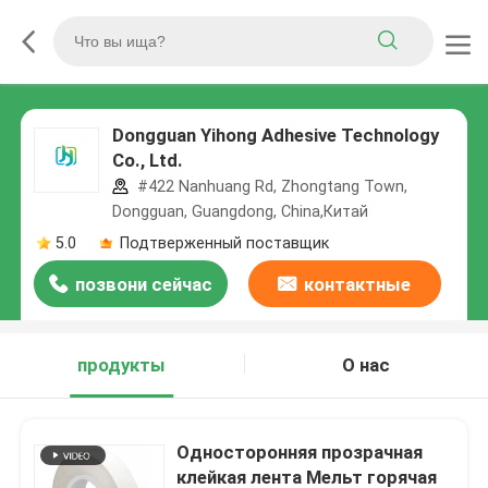
Dongguan Yihong Adhesive Technology
Co., Ltd.
#422 Nanhuang Rd, Zhongtang Town,
Dongguan, Guangdong, China,Китай
5.0
Подтверженный поставщик
позвони сейчас
контактные
данные
продукты
О нас
Односторонняя прозрачная
клейкая лента Мельт горячая