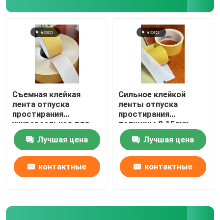
Съемная клейкая
Сильное клейкой
лента отпуска
ленты отпуска
простирания
простирания
универсальная для
толщины 0.15mm
дома
непахучее супер
Лучшая цена
Лучшая цена
контактные
контактные
данные
данные