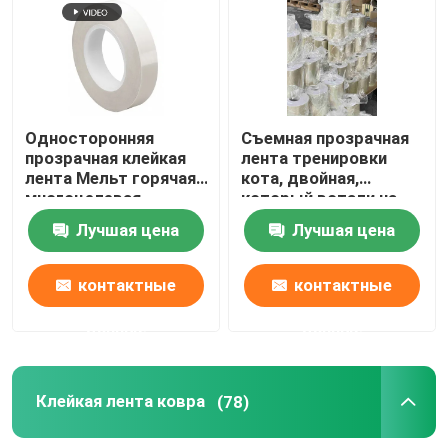
Клейкая лента фильма
Давление - чувствительная слипчивая лента для ма
Односторонняя
Съемная прозрачная
прозрачная клейкая
лента тренировки
Клей для горячего плавления
лента Мельт горячая
кота, двойная,
многоцелевая
который встали на
практическая
сторону лента
Лучшая цена
Лучшая цена
флегматизатора
царапины кота
контактные
контактные
данные
данные
Клейкая лента ковра
(78)