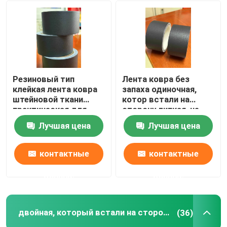
Резиновый тип
Лента ковра без
клейкая лента ковра
запаха одиночная,
штейновой ткани
котор встали на
практическая для
сторону липкая, не
студии съемок
отражательные
Лучшая цена
Лучшая цена
слипчивые прокладки
половика
контактные
контактные
данные
данные
двойная, который встали на сторону лента пены
(36)