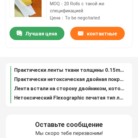
MOQ：20 Rolls с такой же
спецификацией
О Компании
Цена：To be negotiated
Лучшая цена
контактные
Практически ленты ткани толщины 0.15mm встали на сторону двойником, который жаропрочное
Наша фабрика
Практически нетоксическая двойная покрытая лента ткани, универсальная лента салфетки
данные
Лента встали на сторону двойником, который ткани Multiscene непахучее не сплетенное Mildewproof
контроль качества
Нетоксический Flexographic печатая тип ленты съемный универсальный резиновый
Установка плиты анти- простирания Flexographic связывает прочное Eco тесьмой дружелюбное
контактные данные
Многоразовые горячие плавят Flexo печатая ленту, двойное, который встали на сторону печатание экрана ленты паллета
установка плиты 340mmx2.5m Flexographic связывает тип тесьмой природного каучука непахучий
Отправить запрос
Влагостойкая лента установки плиты, прочная двойная, который встали на сторону лента для печатания Flexo
Жаропрочная бумажная лента слипчивой передачи водоустойчивая для индустрии ботинок
горячий расплавьте клейкую ленту
Лента переноса высокой клейкой ленты универсальная для приложения плакатов
Оставьте сообщение
Резиновый тип слипчивая двойная, который встали на сторону лента практически Mildewproof передачи
Мы скоро тебе перезвоним!
Клейкая лента ковра
Дурабле погодостойкой слипчивой ленты переноса для индустрии ботинок спорта