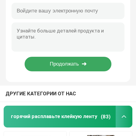
Стабилизированная прозрачная лента передачи, бесцветная акриловая лента передачи
Прочная передача горячая плавит толщину 0.05-0.15mm клейкой ленты
двойная, который встали на сторону лента пены
Высокопрочное прозрачной ленты запечатывания сумки BOPP многоразовое влагостойкое
Съемная клейкая лента фильма ЛЮБИМЦА горячая плавит универсальное прочное
Клейкая лента отпуска простирания
Двойник покрыл пылезащитную ленту фильма ПВК, универсальную белую ленту полиэстера
Погодостойкие встали на сторону 2, который лента пены, анти- лента установки ЕВА оксидации
Горячий расплавьте блоки
Универсальная двойная, который встали на сторону лента пены для дверной рамы и уплотнения окна
Практически белые прокладки ленты пены высокой плотности для скрепляя установки
Двойная, который встали на сторону лента ткани
Flexographic плита устанавливая ленты
ДРУГИЕ КАТЕГОРИИ ОТ НАС
Клейкая лента для переноса
горячий расплавьте клейкую ленту
(83)
Съемная клейкая лента