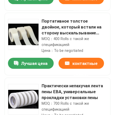
данные
Портативное толстое
двойное, который встали на
сторону выскальзывание
ленты пены погодостойкое
MOQ：400 Rolls с такой же
анти-
спецификацией
Цена：To be negotiated
Лучшая цена
контактные
данные
Практически непахучая лента
пены ЕВА, универсальные
прокладки установки пены
MOQ：700 Rolls с такой же
спецификацией