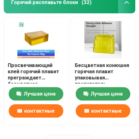
Горячий расплавьте блоки
(32)
Просвечивающий
Бесцветная конюшня
клей горячий плавит
горячая плавит
преграждает
упаковывая
бесцветное
прилипатель,
универсальное
просвечивающий
Лучшая цена
Лучшая цена
прочное
клей HMPSA
контактные
контактные
данные
данные