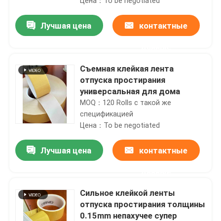
Цена：To be negotiated
Лучшая цена
контактные
данные
Съемная клейкая лента
отпуска простирания
универсальная для дома
MOQ：120 Rolls с такой же
спецификацией
Цена：To be negotiated
Лучшая цена
контактные
Главная страница
данные
Продукция
Сильное клейкой ленты
отпуска простирания толщины
0.15mm непахучее супер
Ролики