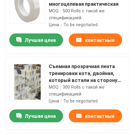
многоцелевая практическая
MOQ：500 Rolls с такой же
спецификацией
Цена：To be negotiated
Лучшая цена
контактные
данные
Съемная прозрачная лента
тренировки кота, двойная,
который встали на сторону
лента флегматизатора
MOQ：300 Rolls с такой же
царапины кота
спецификацией
Цена：To be negotiated
Лучшая цена
контактные
данные