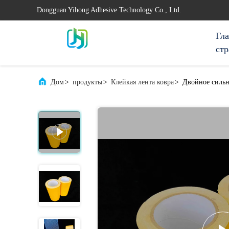
Dongguan Yihong Adhesive Technology Co., Ltd.
Гл
ст
Дом
>
продукты
>
Клейкая лента ковра
>
Двойное сильн