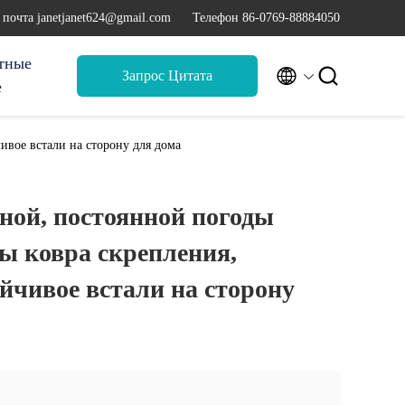
 почта janetjanet624@gmail.com
Телефон 86-0769-88884050
тные


Запрос Цитата
е
ивое встали на сторону для дома
ной, постоянной погоды
ы ковра скрепления,
йчивое встали на сторону