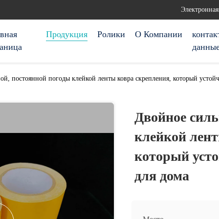
Электронная
авная
Продукция
Ролики
О Компании
контак
раница
данны
ой, постоянной погоды клейкой ленты ковра скрепления, который устойч
Двойное силь
клейкой лент
который усто
для дома