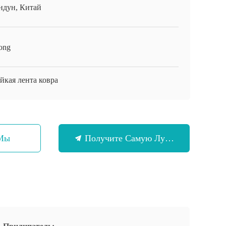
ндун, Китай
ong
йкая лента ковра
 Мы
Получите Самую Лучшую Цену