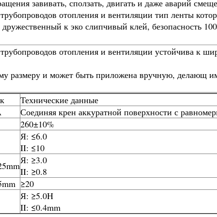
ащения завивать, сползать, двигать и даже аварий смещ
 трубопроводов отопления и вентиляции тип ленты котор
ть дружественный к эко слипчивый клей, безопасность 10
 трубопроводов отопления и вентиляции устойчива к ши
ному размеру и может быть приложена вручную, делающ и
к
Технические данные
A
Соединяя крен аккуратной поверхности с равноме
260±10%
Я: ≤6.0
II: ≤10
Я: ≥3.0
/25mm
II: ≥0.8
25mm
≥20
Я: ≥5.0H
II: ≤0.4mm