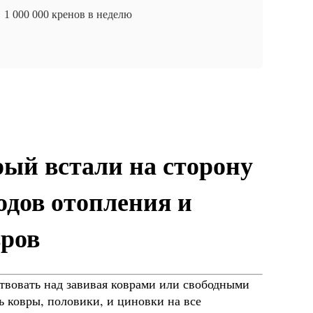
1 000 000 кренов в неделю
рый встали на сторону
одов отопления и
вров
твовать над завивая коврами или свободными
 ковры, половики, и циновки на все