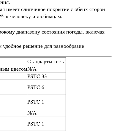
ения.
ая имеет слипчивое покрытие с обеих сторон
0% к человеку и любимцам.
рокому диапазону состояния погоды, включая
м удобное решение для разнообразие
Стандарты теста
рным цветом
N/A
PSTC 33
PSTC 6
PSTC 1
N/A
PSTC 1