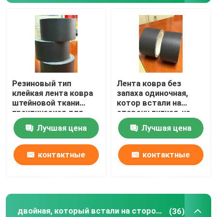
Резиновый тип
Лента ковра без
клейкая лента ковра
запаха одиночная,
штейновой ткани
котор встали на
практическая для
сторону липкая, не
студии съемок
отражательные
Лучшая цена
Лучшая цена
слипчивые прокладки
половика
контактные
контактные
данные
данные
двойная, который встали на сторону лента пены
(36)