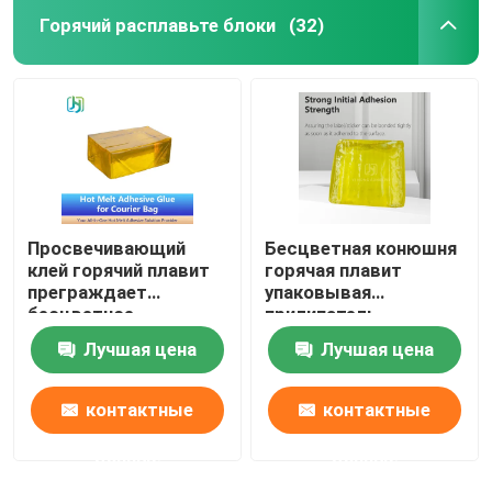
Горячий расплавьте блоки
(32)
Просвечивающий
Бесцветная конюшня
клей горячий плавит
горячая плавит
преграждает
упаковывая
бесцветное
прилипатель,
универсальное
просвечивающий
Лучшая цена
Лучшая цена
прочное
клей HMPSA
контактные
контактные
данные
данные