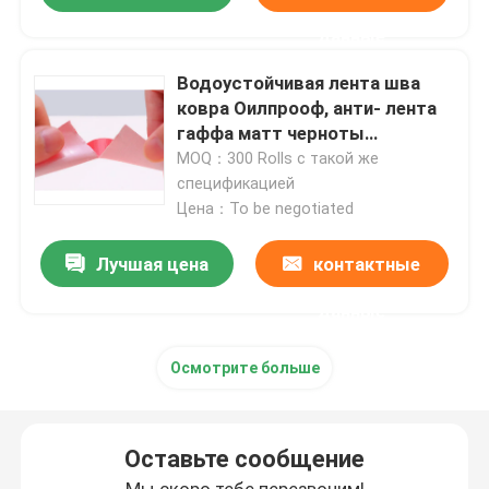
данные
двойная, который встали на сторону лента пены
Водоустойчивая лента шва
ковра Оилпрооф, анти- лента
Клейкая лента отпуска простирания
гаффа матт черноты
вызревания
MOQ：300 Rolls с такой же
спецификацией
Горячий расплавьте блоки
Цена：To be negotiated
Лучшая цена
контактные
Двойная, который встали на сторону лента ткани
данные
Flexographic плита устанавливая ленты
Осмотрите больше
Клейкая лента для переноса
Оставьте сообщение
Съемная клейкая лента