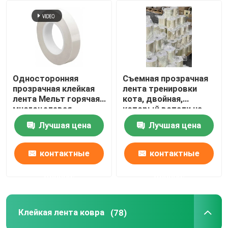
Односторонняя
Съемная прозрачная
прозрачная клейкая
лента тренировки
лента Мельт горячая
кота, двойная,
многоцелевая
который встали на
практическая
сторону лента
Лучшая цена
Лучшая цена
флегматизатора
царапины кота
контактные
контактные
данные
данные
Клейкая лента ковра
(78)