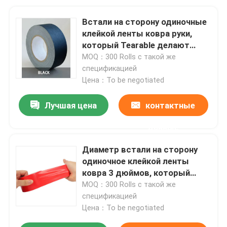
Встали на сторону одиночные
клейкой ленты ковра руки,
который Tearable делают
сверхмощное водостойким
MOQ：300 Rolls с такой же
спецификацией
Цена：To be negotiated
Лучшая цена
контактные
данные
Диаметр встали на сторону
одиночное клейкой ленты
ковра 3 дюймов, который
делает водостойким для
MOQ：300 Rolls с такой же
отладки
спецификацией
Цена：To be negotiated