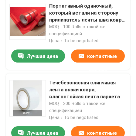
Портативный одиночный,
который встали на сторону
О Компании
прилипатель ленты шва ковра
горячий непахучий
MOQ：100 Rolls с такой же
спецификацией
Наша фабрика
Цена：To be negotiated
контроль качества
Лучшая цена
контактные
данные
контактные данные
Течебезопасная слипчивая
лента вязки ковра,
Отправить запрос
влагостойкая лента паркета
MOQ：300 Rolls с такой же
спецификацией
горячий расплавьте клейкую ленту
Цена：To be negotiated
Клейкая лента ковра
Лучшая цена
контактные