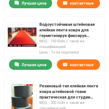
Лучшая цена
контактные
данные
Водоустойчивая штейновая
клейкая лента ковра для
герметизируя фиксируя
ремонтировать
MOQ：100 Rolls с такой же
спецификацией
Цена：To be negotiated
Лучшая цена
контактные
данные
Резиновый тип клейкая лента
ковра штейновой ткани
практическая для студии
съемок
MOQ：300 Rolls с такой же
спецификацией