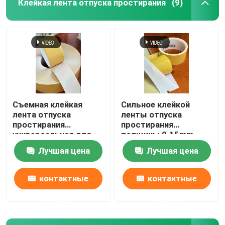
Клейкая лента отпуска простирания
(9)
Съемная клейкая
Сильное клейкой
лента отпуска
ленты отпуска
простирания
простирания
универсальная для
толщины 0.15mm
дома
непахучее супер
Лучшая цена
Лучшая цена
контактные
контактные
данные
данные