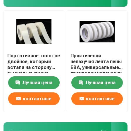
Портативное толстое
Практически
двойное, который
непахучая лента пены
встали на сторону
ЕВА, универсальные
выскальзывание
прокладки установки
ленты пены
пены
Лучшая цена
Лучшая цена
погодостойкое анти-
контактные
контактные
данные
данные