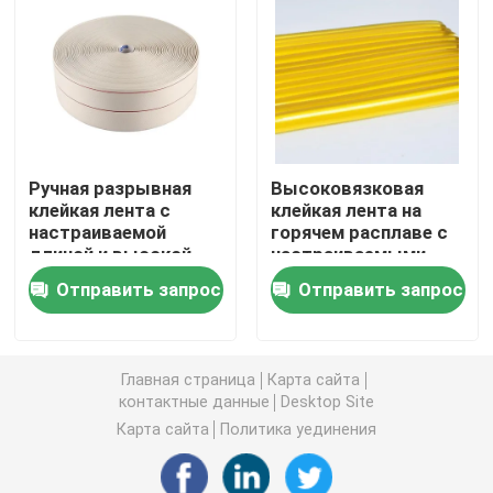
двойная, который встали на сторону лента пены
Клейкая лента отпуска простирания
Ручная разрывная
Высоковязковая
Горячий расплавьте блоки
клейкая лента с
клейкая лента на
настраиваемой
горячем расплаве с
длиной и высокой
настраиваемыми
Двойная, который встали на сторону лента ткани
температурной
размерами для
Отправить запрос
Отправить запрос
стойкостью для
устойчивости к
промышленного
высоким
Flexographic плита устанавливая ленты
использования
температурам
Главная страница
Карта сайта
контактные данные
Desktop Site
Клейкая лента для переноса
Карта сайта
Политика уединения
Съемная клейкая лента