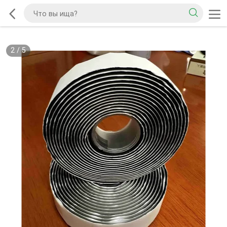
2
/
5