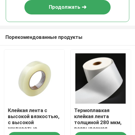
Продолжать
Порекомендованные продукты
Главная страница
Клейкая лента с
Термоплавкая
Продукция
высокой вязкостью,
клейкая лента
с высокой
толщиной 280 мкм,
жидкостью,
разрываемая
Ролики
толщиной 280 мкм, с
вручную, с