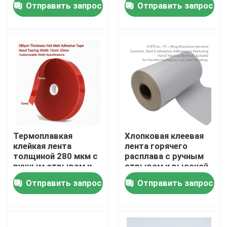
Отправить запрос
Отправить запрос
возможностью
настраиваемой
разрыва рук для
длиной для
О Компании
промышленного
промышленного
использования
использования
Наша фабрика
контроль качества
контактные данные
Термоплавкая
Хлопковая клеевая
клейкая лента
лента горячего
толщиной 280 мкм с
расплава с ручным
Отправить запрос
ручным отрывом и
отрывом и высокой
настраиваемой
адгезией для гибкой
Отправить запрос
Отправить запрос
шириной для
упаковки и
горячий расплавьте клейкую ленту
промышленных
склеивания этикеток
применений
длиной 15-30 м
Клейкая лента ковра