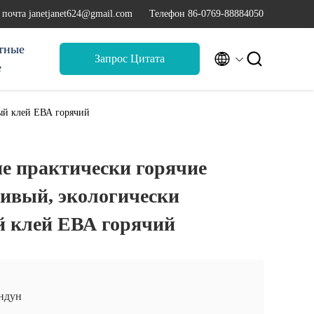
 почта janetjanet624@gmail.com
Телефон 86-0769-88884050
тные


Запрос Цитата
е
ый клей ЕВА горячий
е практически горячие
ивый, экологически
 клей ЕВА горячий
ндун