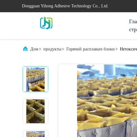
Dongguan Yihong Adhesive Technology Co., Ltd.
Гл
ст
Дом
>
продукты
>
Горячий расплавьте блоки
>
Нетоксич