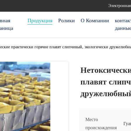
Электронная
авная
Продукция
Ролики
О Компании
контак
раница
данны
еские практически горячие плавят слипчивый, экологически дружелюбн
Нетоксически
плавят слипч
дружелюбный
Место
Гуа
происхождения