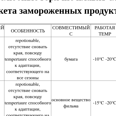
кета замороженных продук
ЫЙ
СОВМЕСТИМЫЙ
РАБОТАЯ
ОСОБЕННОСТЬ
С
TEMP
repotionable,
отсутствие сновать
края, повсюду
tempertaure способного
бумага
-10℃ -20
к адаптации,
соответствующего на
все сезоны
repotionable,
отсутствие сновать
края, повсюду
основное вещество
tempertaure способного
-15℃ -20
фильма
к адаптации,
соответствующего на