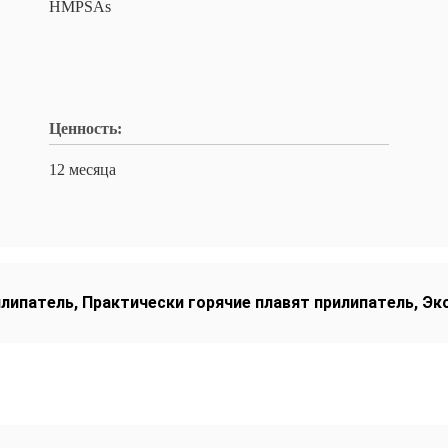
HMPSAs
Ценность:
12 месяца
илипатель
,
Практически горячие плавят прилипатель
,
Эк