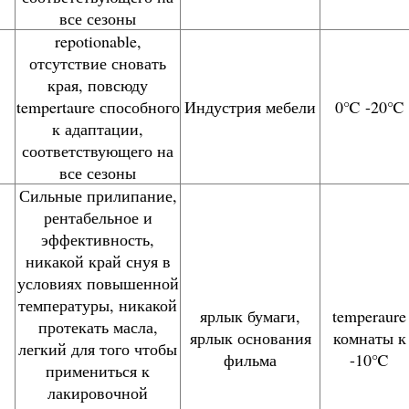
все сезоны
repotionable,
отсутствие сновать
края, повсюду
tempertaure способного
Индустрия мебели
0℃ -20℃
к адаптации,
соответствующего на
все сезоны
Сильные прилипание,
рентабельное и
эффективность,
никакой край снуя в
условиях повышенной
температуры, никакой
ярлык бумаги,
temperaure
протекать масла,
ярлык основания
комнаты к
легкий для того чтобы
фильма
-10℃
примениться к
лакировочной