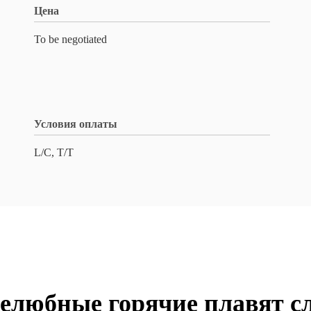
Цена
To be negotiated
Условия оплаты
L/C, T/T
елюбные горячие плавят с