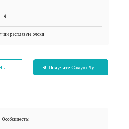
ong
ячий расплавьте блоки
 Мы
Получите Самую Лучшую Цену
Особенность: