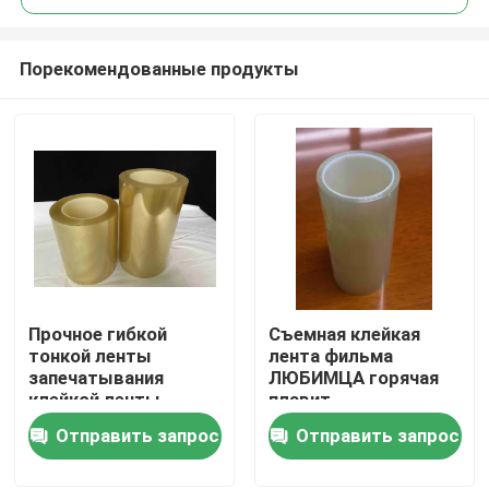
Порекомендованные продукты
Прочное гибкой
Съемная клейкая
Главная страница
тонкой ленты
лента фильма
запечатывания
ЛЮБИМЦА горячая
клейкой ленты
плавит
Продукция
фильма ЛЮБИМЦА
универсальное
Отправить запрос
Отправить запрос
ясное химическое
прочное
устойчивое
Ролики