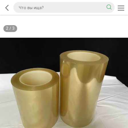
2
/
3