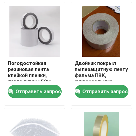
О Компании
Наша фабрика
контроль качества
Погодостойкая
Двойник покрыл
резиновая лента
пылезащитную ленту
контактные данные
клейкой пленки,
фильма ПВК,
лента длины 50м
универсальную
100м простая БОПП
белую ленту
Отправить запрос
Отправить запрос
полиэстера
Отправить запрос
горячий расплавьте клейкую ленту
Клейкая лента ковра