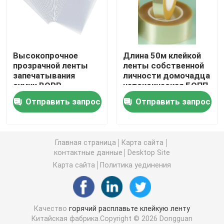
двойная, который встали на сторону лента пены
Высокопрочное
Длина 50м клейкой
Клейкая лента отпуска простирания
прозрачной ленты
ленты собственной
запечатывания
личности домочадца
сумки BOPP
нетоксическая БОПП
Горячий расплавьте блоки
многоразовое
для упаковки
Отправить запрос
Отправить запрос
влагостойкое
Двойная, который встали на сторону лента ткани
Главная страница
Карта сайта
Flexographic плита устанавливая ленты
контактные данные
Desktop Site
Карта сайта
Политика уединения
Клейкая лента для переноса
Качество
горячий расплавьте клейкую ленту
Съемная клейкая лента
Китайская фабрика.Copyright © 2026 Dongguan