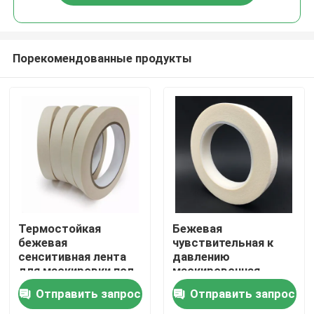
Порекомендованные продукты
Главная страница
Термостойкая
Бежевая
бежевая
чувствительная к
сенситивная лента
давлению
Продукция
для маскировки под
маскировочная
давление с низким
лента
Отправить запрос
Отправить запрос
уровнем клея
Ролики