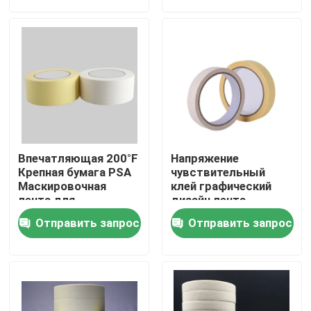
О Компании
Наша фабрика
контроль качества
Впечатляющая 200°F
Напряжение
контактные данные
Крепная бумага PSA
чувствительный
Маскировочная
клей графический
лента для
дизайн лента
графического
маскировка креп
Отправить запрос
Отправить запрос
Отправить запрос
дизайна / проектов
бумаги 30 мм 20м
DIY
рулон
горячий расплавьте клейкую ленту
Клейкая лента ковра