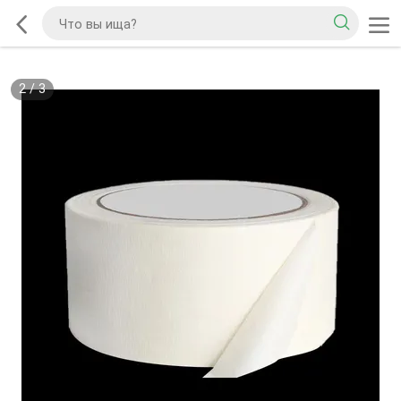
2
/
3