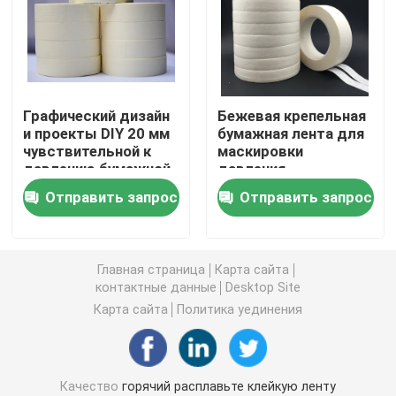
двойная, который встали на сторону лента пены
Клейкая лента отпуска простирания
Графический дизайн
Бежевая крепельная
и проекты DIY 20 мм
бумажная лента для
чувствительной к
маскировки
Горячий расплавьте блоки
давлению бумажной
давления
ленты
чувствительный
Отправить запрос
Отправить запрос
клей выдерживает
Двойная, который встали на сторону лента ткани
до 200°F
Flexographic плита устанавливая ленты
Главная страница
Карта сайта
контактные данные
Desktop Site
Карта сайта
Политика уединения
Клейкая лента для переноса
Съемная клейкая лента
Качество
горячий расплавьте клейкую ленту