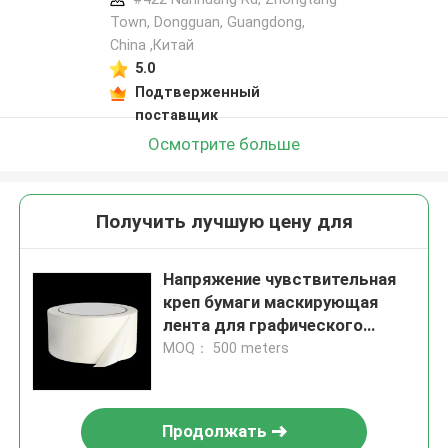
Town, Dongguan, Guangdong,
China ,Китай
5.0
Подтверженный
поставщик
Осмотрите больше
Получить лучшую цену для
Напряжение чувствительная
креп бумаги маскирующая
лента для графического
дизайна и DIY проектов
MOQ： 500 meters
Продолжать