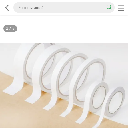
2
/
3