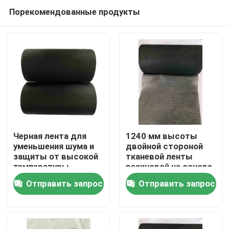
Порекомендованные продукты
Черная лента для
1240 мм высоты
уменьшения шума и
двойной стороной
защиты от высокой
тканевой ленты
Главная страница
температуры
резиновой на основе
клея для нормальной
Отправить запрос
Отправить запрос
температуры
Продукция
Ролики