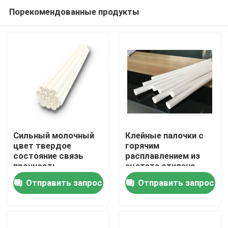
Порекомендованные продукты
Сильный молочный
Клейные палочки с
цвет твердое
горячим
состояние связь
расплавлением из
Главная страница
прочность
ацетата этилена
горячеплавкий клей
винила для
Отправить запрос
Отправить запрос
многозавязки
Продукция
Ролики