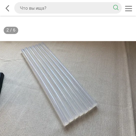
2
/
6