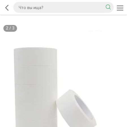
2
/
3