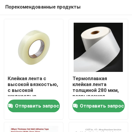
Порекомендованные продукты
Клейкая лента с
Термоплавкая
высокой вязкостью,
клейкая лента
с высокой
толщиной 280 мкм,
Главная страница
жидкостью,
разрываемая
толщиной 280 мкм, с
вручную, с
Отправить запрос
Отправить запрос
возможностью
настраиваемой
Продукция
разрыва рук для
длиной для
промышленного
промышленного
использования
использования
Ролики