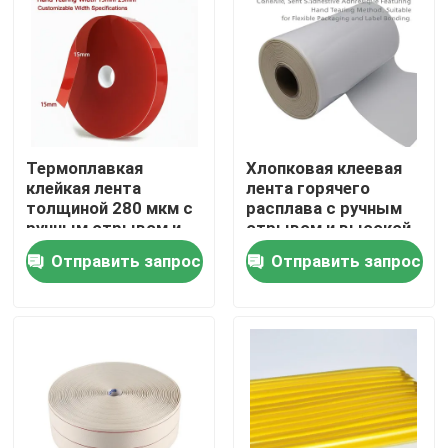
О Компании
Наша фабрика
Термоплавкая
Хлопковая клеевая
контроль качества
клейкая лента
лента горячего
толщиной 280 мкм с
расплава с ручным
ручным отрывом и
отрывом и высокой
контактные данные
настраиваемой
адгезией для гибкой
Отправить запрос
Отправить запрос
шириной для
упаковки и
промышленных
склеивания этикеток
применений
длиной 15-30 м
Отправить запрос
горячий расплавьте клейкую ленту
Клейкая лента ковра