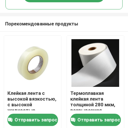
Порекомендованные продукты
Главная страница
Клейкая лента с
Термоплавкая
высокой вязкостью,
клейкая лента
с высокой
толщиной 280 мкм,
Продукция
жидкостью,
разрываемая
толщиной 280 мкм, с
вручную, с
Отправить запрос
Отправить запрос
возможностью
настраиваемой
Ролики
разрыва рук для
длиной для