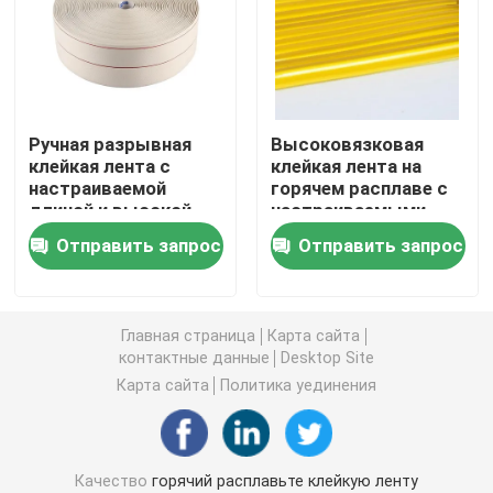
двойная, который встали на сторону лента пены
Клейкая лента отпуска простирания
Ручная разрывная
Высоковязковая
клейкая лента с
клейкая лента на
настраиваемой
горячем расплаве с
Горячий расплавьте блоки
длиной и высокой
настраиваемыми
температурной
размерами для
Отправить запрос
Отправить запрос
стойкостью для
устойчивости к
Двойная, который встали на сторону лента ткани
промышленного
высоким
использования
температурам
Flexographic плита устанавливая ленты
Главная страница
Карта сайта
контактные данные
Desktop Site
Карта сайта
Политика уединения
Клейкая лента для переноса
Съемная клейкая лента
Качество
горячий расплавьте клейкую ленту