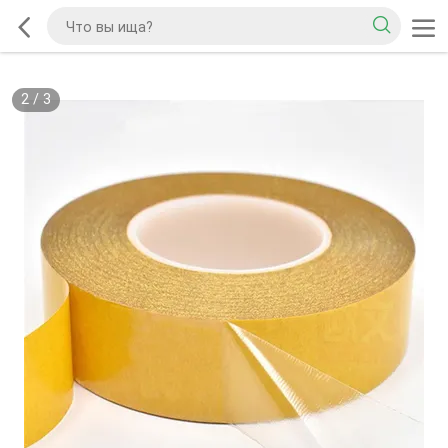
2
/
3