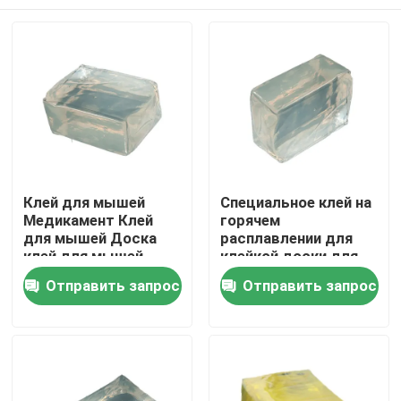
Клей для мышей
Специальное клей на
Медикамент Клей
горячем
для мышей Доска
расплавлении для
клей для мышей
клейкой доски для
Сильный
мух Сильное клейкое
Главная страница
Отправить запрос
Отправить запрос
высоковскозный
клейкое и
клей для мышей
эффективное
предотвращение мух
Продукция
Ролики