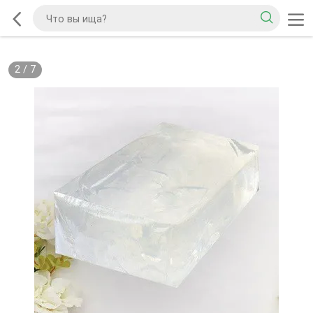
2
/
7