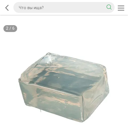
2
/
6