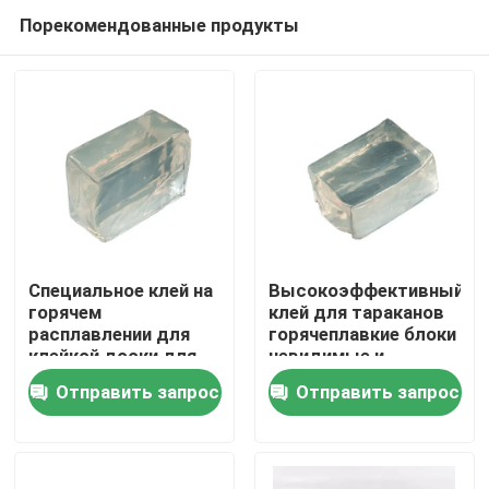
Порекомендованные продукты
Специальное клей на
Высокоэффективный
горячем
клей для тараканов
расплавлении для
горячеплавкие блоки
Главная страница
клейкой доски для
невидимые и
мух Сильное клейкое
экологически
Отправить запрос
Отправить запрос
клейкое и
чистые нетоксичные
Продукция
эффективное
однопакетные
предотвращение мух
Ролики