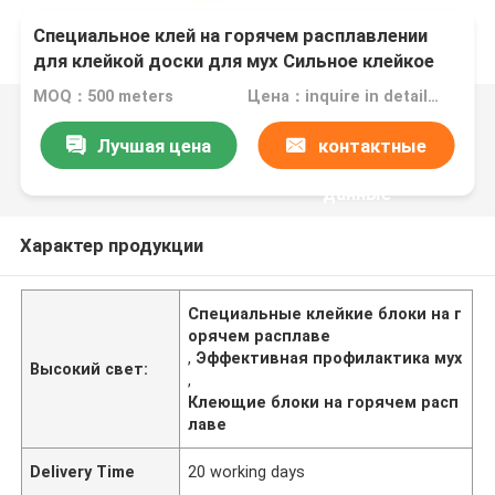
Специальное клей на горячем расплавлении
для клейкой доски для мух Сильное клейкое
клейкое и эффективное предотвращение мух
MOQ：500 meters
Цена：inquire in detailPlease contact us for quotation
Лучшая цена
контактные
данные
Характер продукции
Специальные клейкие блоки на г
орячем расплаве
,
Эффективная профилактика мух
Высокий свет:
,
Клеющие блоки на горячем расп
лаве
Delivery Time
20 working days