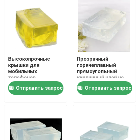
О Компании
Наша фабрика
контроль качества
Высокопрочные
Прозрачный
крышки для
горячеплавный
мобильных
прямоугольный
контактные данные
телефонов
кирпичный клей на
Специальный
груди специальный
Отправить запрос
Отправить запрос
стеклянный клей
клей
Горячеплавные
Отправить запрос
блоки
Профессиональное
связывание
горячий расплавьте клейкую ленту
Клейкая лента ковра