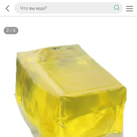
2
/
6