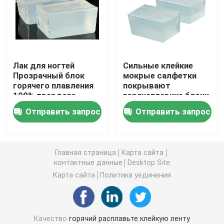
двойная, который встали на сторону лента пены
Клейкая лента отпуска простирания
Лак для ногтей
Сильные клейкие
Прозрачный блок
мокрые салфетки
горячего плавления
покрывают
Горячий расплавьте блоки
100% твердого
горячеплавкие блоки
содержания Долгий
Отправить запрос
Отправить запрос
срок годности
Двойная, который встали на сторону лента ткани
Flexographic плита устанавливая ленты
Главная страница
Карта сайта
контактные данные
Desktop Site
Карта сайта
Политика уединения
Клейкая лента для переноса
Съемная клейкая лента
Качество
горячий расплавьте клейкую ленту