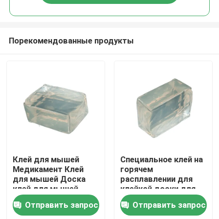
Порекомендованные продукты
Главная страница
Клей для мышей
Специальное клей на
Медикамент Клей
горячем
для мышей Доска
расплавлении для
Продукция
клей для мышей
клейкой доски для
Сильный
мух Сильное клейкое
Отправить запрос
Отправить запрос
высоковскозный
клейкое и
Ролики
клей для мышей
эффективное