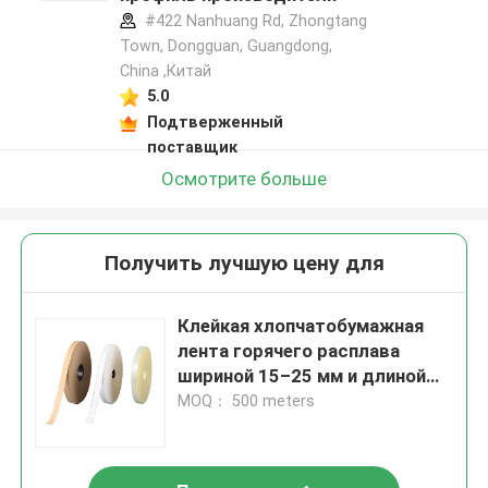
#422 Nanhuang Rd, Zhongtang
Town, Dongguan, Guangdong,
China ,Китай
5.0
Подтверженный
поставщик
Осмотрите больше
Получить лучшую цену для
Клейкая хлопчатобумажная
лента горячего расплава
шириной 15–25 мм и длиной
15–30 м для хранения в
MOQ： 500 meters
прохладном и сухом месте