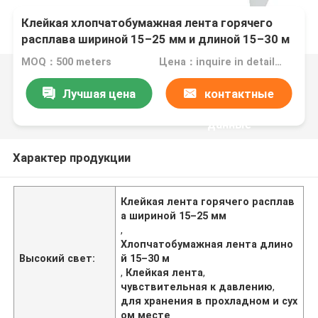
Клейкая хлопчатобумажная лента горячего
расплава шириной 15–25 мм и длиной 15–30 м
для хранения в прохладном и сухом месте
MOQ：500 meters
Цена：inquire in detailPlease contact us for quotation
Лучшая цена
контактные
данные
Характер продукции
Клейкая лента горячего расплав
а шириной 15–25 мм
,
Хлопчатобумажная лента длино
Высокий свет:
й 15–30 м
,
Клейкая лента
,
чувствительная к давлению
,
для хранения в прохладном и сух
ом месте