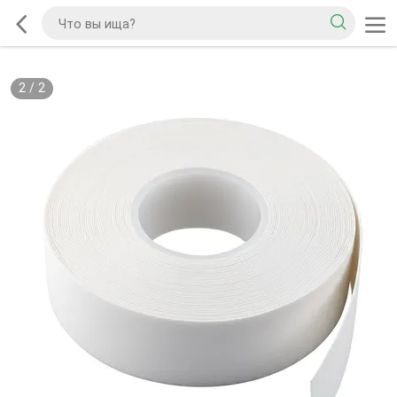
2
/
2