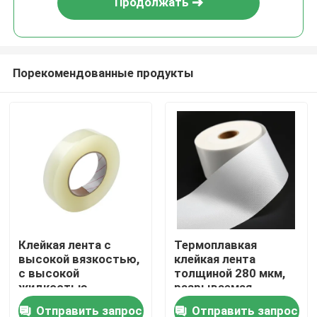
Продолжать
Порекомендованные продукты
Главная страница
Клейкая лента с
Термоплавкая
высокой вязкостью,
клейкая лента
Продукция
с высокой
толщиной 280 мкм,
жидкостью,
разрываемая
толщиной 280 мкм, с
вручную, с
Отправить запрос
Отправить запрос
Ролики
возможностью
настраиваемой