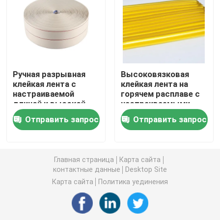
двойная, который встали на сторону лента пены
Клейкая лента отпуска простирания
Ручная разрывная
Высоковязковая
клейкая лента с
клейкая лента на
Горячий расплавьте блоки
настраиваемой
горячем расплаве с
длиной и высокой
настраиваемыми
температурной
размерами для
Двойная, который встали на сторону лента ткани
Отправить запрос
Отправить запрос
стойкостью для
устойчивости к
промышленного
высоким
использования
температурам
Flexographic плита устанавливая ленты
Главная страница
Карта сайта
контактные данные
Desktop Site
Клейкая лента для переноса
Карта сайта
Политика уединения
Съемная клейкая лента