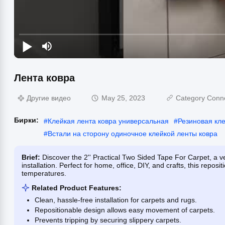
Лента ковра
Другие видео
May 25, 2023
Category Conn
Бирки:
#
Клейкая лента ковра универсальная
#
Резиновая кле
#
Встали на сторону одиночное клейкой ленты ковра
Brief:
Discover the 2'' Practical Two Sided Tape For Carpet, a v
installation. Perfect for home, office, DIY, and crafts, this repos
temperatures.
Related Product Features:
Clean, hassle-free installation for carpets and rugs.
Repositionable design allows easy movement of carpets.
Prevents tripping by securing slippery carpets.