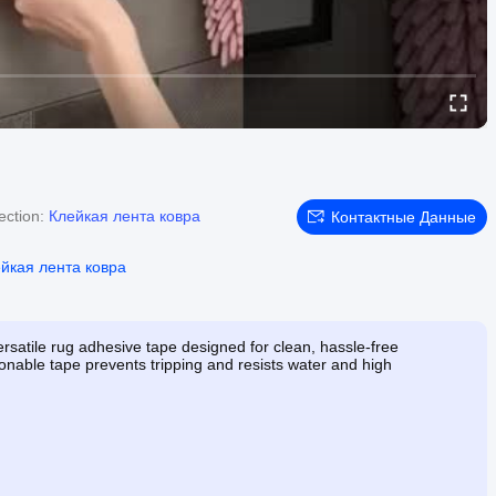
ection:
Клейкая лента ковра
Контактные Данные
йкая лента ковра
ersatile rug adhesive tape designed for clean, hassle-free
itionable tape prevents tripping and resists water and high