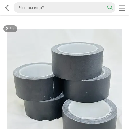
2
/
5