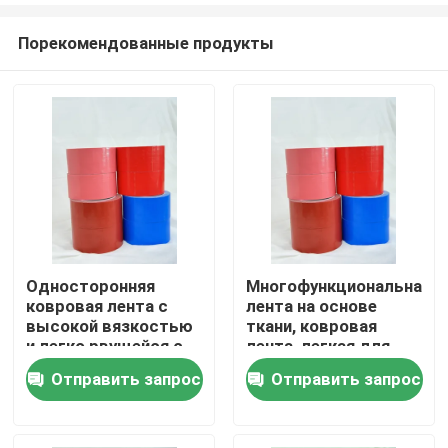
Порекомендованные продукты
Односторонняя
Многофункциональная
ковровая лента с
лента на основе
Главная страница
высокой вязкостью
ткани, ковровая
и легко рвущейся с
лента, легкая для
повторяемым
разрыва и высокая
Отправить запрос
Отправить запрос
Продукция
расположением
сцепляемость
Ролики