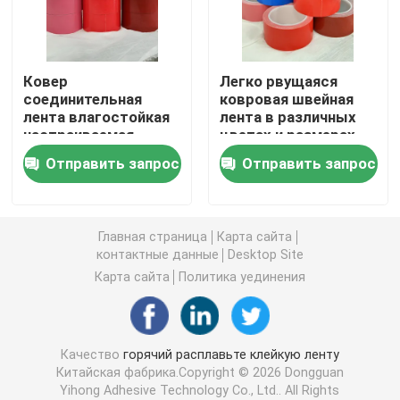
двойная, который встали на сторону лента пены
Ковер
Легко рвущаяся
соединительная
ковровая швейная
Клейкая лента отпуска простирания
лента влагостойкая
лента в различных
настраиваемая
цветах и размерах
длина (1020/1240
1020/1240 мм
Горячий расплавьте блоки
Отправить запрос
Отправить запрос
мм-320um)
Двойная, который встали на сторону лента ткани
Главная страница
Карта сайта
контактные данные
Desktop Site
Flexographic плита устанавливая ленты
Карта сайта
Политика уединения
Клейкая лента для переноса
Качество
горячий расплавьте клейкую ленту
Китайская фабрика.Copyright © 2026 Dongguan
Съемная клейкая лента
Yihong Adhesive Technology Co., Ltd.. All Rights