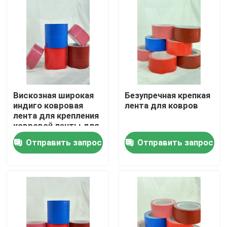
О Компании
Наша фабрика
контроль качества
Вискозная широкая
Безупречная крепкая
индиго ковровая
лента для ковров
лента для крепления
контактные данные
ковровой ленты для
бесшовного и
Отправить запрос
Отправить запрос
безопасного пола
Отправить запрос
горячий расплавьте клейкую ленту
Клейкая лента ковра