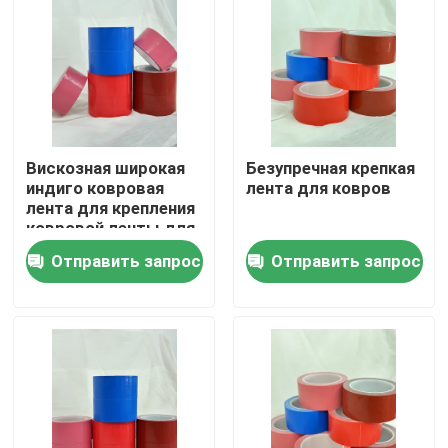
О Компании
Наша фабрика
Вискозная широкая
Безупречная крепкая
контроль качества
индиго ковровая
лента для ковров
лента для крепления
ковровой ленты для
контактные данные
бесшовного и
Отправить запрос
Отправить запрос
безопасного пола
Отправить запрос
горячий расплавьте клейкую ленту
Клейкая лента ковра