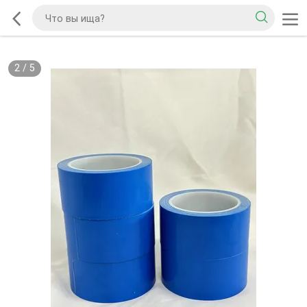
2
/
5