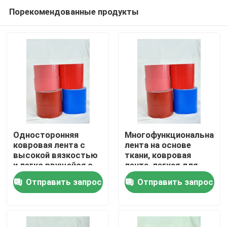
Порекомендованные продукты
Односторонняя
Многофункциональная
ковровая лента с
лента на основе
высокой вязкостью
ткани, ковровая
Главная страница
и легко рвущейся с
лента, легкая для
повторяемым
разрыва и высокая
Отправить запрос
Отправить запрос
расположением
сцепляемость
Продукция
Ролики